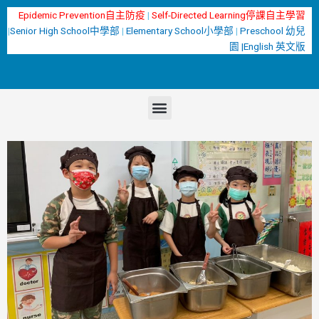
跳
Epidemic Prevention自主防疫
|
Self-Directed Learning停課自主學習
至
|
Senior High School中學部
|
Elementary School小學部
|
Preschool 幼兒
主
園 |
English 英文版
要
內
容
選
單