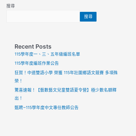
學
舞
搜尋
部
搜尋
才
藝
表
演:
One
Recent Posts
Plus
115學年度一、三、五年級編班名單
One
115學年度編班作業公告
狂賀！中道雙語小學 榮獲 115年壯圍鄉語文競賽 多項殊
榮！
驚喜速報！【藝數藝文兒童雙語夏令營】極少數名額釋
出！
甄聘~115學年度中文專任教師公告