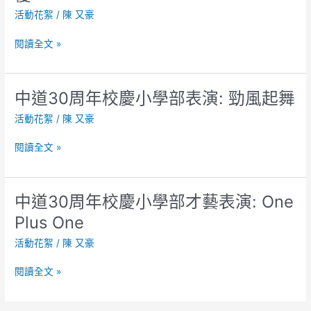
年
優
活動花絮
/
陳 又豪
English
Easy
閱讀全文 »
Go
歌
唱
律
中道30周年校慶小學部表演: 勁風起舞
中
動
道
活動花絮
/
陳 又豪
特
30
優
周
閱讀全文 »
年
校
慶
中道30周年校慶小學部才藝表演: One
中
小
道
學
Plus One
30
部
活動花絮
/
陳 又豪
周
表
年
演:
閱讀全文 »
校
勁
慶
風
小
起