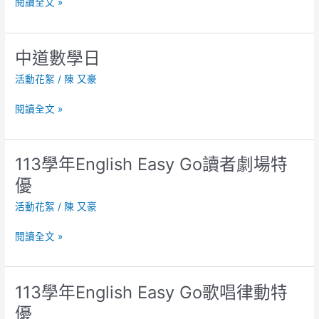
閱讀全文 »
字
王
比
中道數學日
中
賽
道
活動花絮
/
陳 又豪
數
學
閱讀全文 »
日
113學年English Easy Go讀者劇場特
113
學
優
年
活動花絮
/
陳 又豪
English
Easy
閱讀全文 »
Go
讀
者
劇
113學年English Easy Go歌唱律動特
113
場
學
優
特