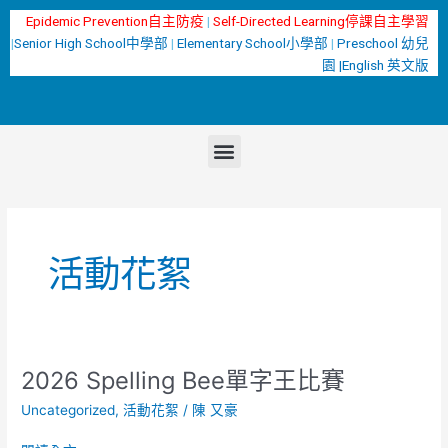
跳
Epidemic Prevention自主防疫
|
Self-Directed Learning停課自主學習
至
|
Senior High School中學部
|
Elementary School小學部
|
Preschool 幼兒
主
園 |
English 英文版
要
內
容
選
單
活動花絮
2026 Spelling Bee單字王比賽
2026
Spelling
Uncategorized
,
活動花絮
/
陳 又豪
Bee
單