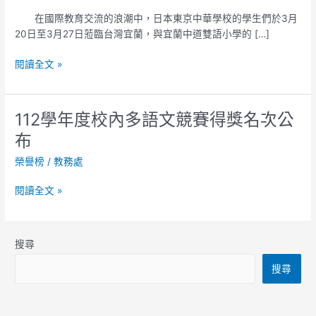
校
在國際教育交流的浪潮中，日本東京中華學校的學生們於3月
學
20日至3月27日蒞臨台灣宜蘭，與宜蘭中道雙語小學的 […]
生
赴
閱讀全文 »
中
道
小
112學年度校內多語文競賽得獎名次公
112
學
學
參
布
年
與
榮譽榜
/
教務處
度
春
校
季
閱讀全文 »
內
領
多
袖
語
課
文
程
搜尋
競
展
搜尋
賽
開
得
文
獎
化