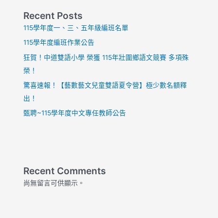
名
交
次
Recent Posts
流
公
之
115學年度一、三、五年級編班名單
布
旅
115學年度編班作業公告
狂賀！中道雙語小學 榮獲 115年壯圍鄉語文競賽 多項殊
榮！
驚喜速報！【藝數藝文兒童雙語夏令營】極少數名額釋
出！
甄聘~115學年度中文專任教師公告
Recent Comments
尚無留言可供顯示。