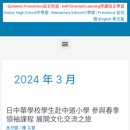
跳
Epidemic Prevention自主防疫
|
Self-Directed Learning停課自主學習
至
|
Senior High School中學部
|
Elementary School小學部
|
Preschool 幼兒
主
園 |
English 英文版
要
內
容
選
單
2024 年 3 月
日中華學校學生赴中道小學 參與春季
日
中
領袖課程 展開文化交流之旅
華
未分類
/
陳 又豪
學