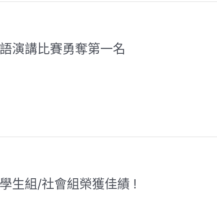
英語演講比賽勇奪第一名
學生組/社會組榮獲佳績 !