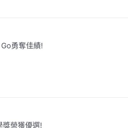
sy Go勇奪佳績!
學獎榮獲優選!