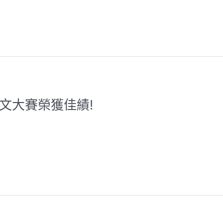
作文大賽榮獲佳績!