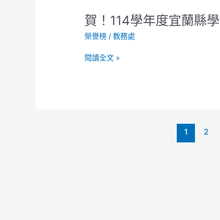
賽
賀！
賀！114學年度宜蘭縣
榮
114
獲
榮譽榜
/
教務處
學
佳
年
績!
閱讀全文 »
度
宜
蘭
縣
學
生
1
2
美
術
比
賽
榮
獲
佳
績