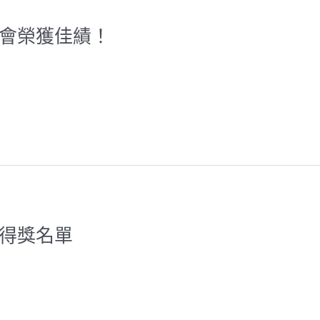
覽會榮獲佳績！
賽得獎名單