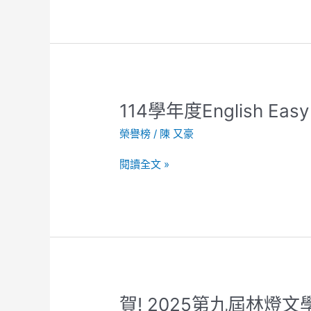
作
文
複
賽
得
獎
114
114學年度English Ea
名
學
單
榮譽榜
/
陳 又豪
年
度
閱讀全文 »
English
Easy
Go
勇
奪
佳
績!
賀!
賀! 2025第九屆林燈文