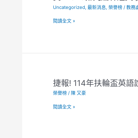
2025
Uncategorized
,
最新消息
,
榮譽榜
/
教務
第
九
閱讀全文 »
屆
林
燈
文
學
獎
榮
獲
捷
捷報! 114年扶輪盃英
優
報!
選!
榮譽榜
/
陳 又豪
114
年
閱讀全文 »
扶
輪
盃
英