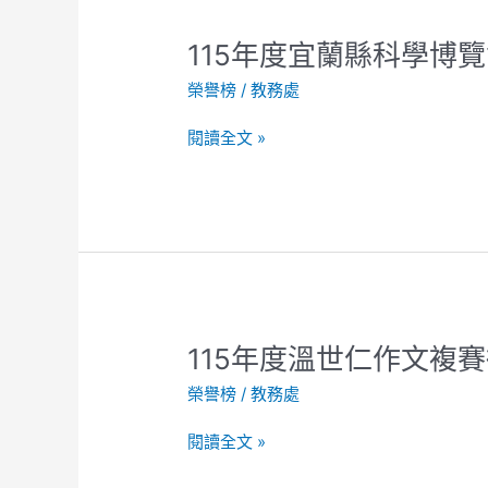
鄉
語
115
115年度宜蘭縣科學博
文
年
競
榮譽榜
/
教務處
度
賽
宜
多
閱讀全文 »
蘭
項
縣
殊
科
榮！
學
博
覽
會
榮
115
115年度溫世仁作文複
獲
年
佳
榮譽榜
/
教務處
度
績！
溫
閱讀全文 »
世
仁