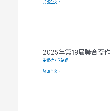
奪
閱讀全文 »
國
第
語
一
文
名
競
賽
學
生
組/
2025
2025年第19屆聯合盃
社
年
會
榮譽榜
/
教務處
第
組
19
榮
閱讀全文 »
屆
獲
聯
佳
合
績
盃
!
作
文
大