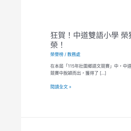
狂
狂賀！中道雙語小學 榮獲
賀！
榮！
中
榮譽榜
/
教務處
道
雙
在本屆「115年壯圍鄉語文競賽」中，中
語
競賽中脫穎而出，獲得了 […]
小
學
閱讀全文 »
榮
獲
115
年
壯
圍