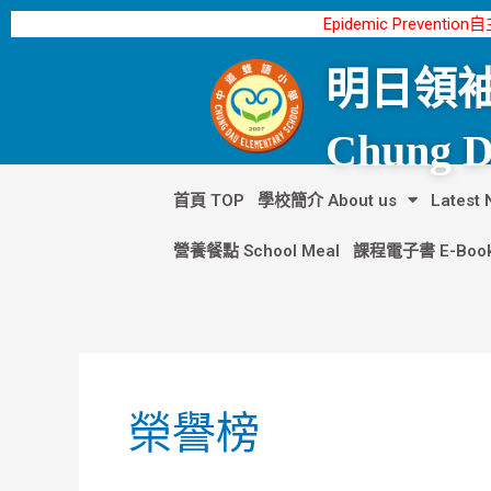
跳
文
Epidemic Preventio
至
章
主
分
明日領袖
要
頁
內
Chung Da
容
首頁 TOP
學校簡介 About us
Lates
營養餐點 School Meal
課程電子書 E-Boo
榮譽榜