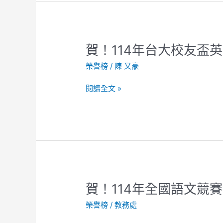
語
說
故
事
賀！
賀！114年台大校友盃
比
114
賽
榮譽榜
/
陳 又豪
年
榮
台
獲
閱讀全文 »
大
第
校
一
友
名
盃
英
語
演
講
賀！
賀！114年全國語文競賽
比
114
賽
榮譽榜
/
教務處
年
勇
全