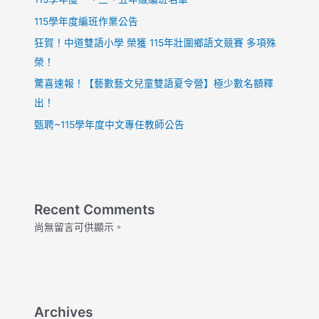
賽
115學年度編班作業公告
得
獎
狂賀！中道雙語小學 榮獲 115年壯圍鄉語文競賽 多項殊
名
榮！
單
驚喜速報！【藝數藝文兒童雙語夏令營】極少數名額釋
出！
甄聘~115學年度中文專任教師公告
Recent Comments
尚無留言可供顯示。
Archives