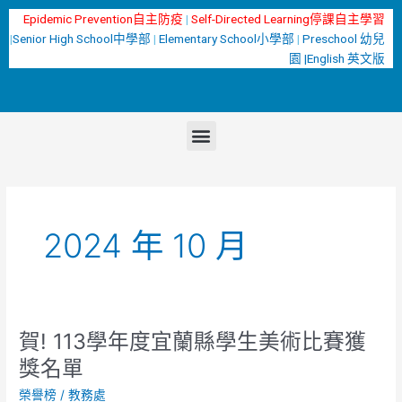
跳
Epidemic Prevention自主防疫
|
Self-Directed Learning停課自主學習
至
|
Senior High School中學部
|
Elementary School小學部
|
Preschool 幼兒
主
園 |
English 英文版
要
內
容
選
單
2024 年 10 月
賀! 113學年度宜蘭縣學生美術比賽獲
賀!
113
獎名單
學
榮譽榜
/
教務處
年