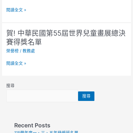
度
閱讀全文 »
宜
蘭
縣
學
賀! 中華民國第55屆世界兒童畫展總決
賀!
生
中
賽得獎名單
美
華
術
榮譽榜
/
教務處
民
比
國
閱讀全文 »
賽
第
獲
55
獎
屆
名
世
搜尋
單
界
搜尋
兒
童
畫
展
總
Recent Posts
決
115學年度一、三、五年級編班名單