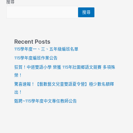
搜尋
學
進
搜尋
行
國
際
交
Recent Posts
流
活
115學年度一、三、五年級編班名單
動
115學年度編班作業公告
狂賀！中道雙語小學 榮獲 115年壯圍鄉語文競賽 多項殊
榮！
驚喜速報！【藝數藝文兒童雙語夏令營】極少數名額釋
出！
甄聘~115學年度中文專任教師公告