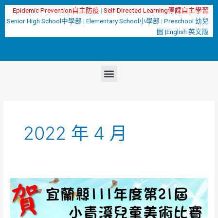
跳
Epidemic Prevention自主防疫
|
Self-Directed Learning停課自主學習
至
|
Senior High School中學部
|
Elementary School小學部
|
Preschool 幼兒
主
園 |
English 英文版
要
內
容
選
單
2022 年 4 月
宜
蘭
縣
111