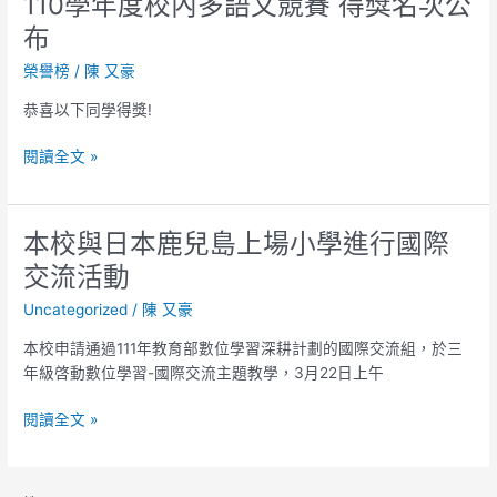
110學年度校內多語文競賽 得獎名次公
布
榮譽榜
/
陳 又豪
恭喜以下同學得獎!
閱讀全文 »
本校與日本鹿兒島上場小學進行國際
本
校
交流活動
與
Uncategorized
/
陳 又豪
日
本
本校申請通過111年教育部數位學習深耕計劃的國際交流組，於三
鹿
年級啓動數位學習-國際交流主題教學，3月22日上午
兒
島
閱讀全文 »
上
場
小