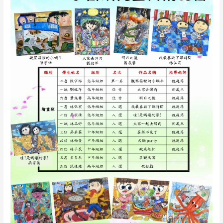
年
度
第
21
屆
小
青
溪
兒
童
美
術
比
賽