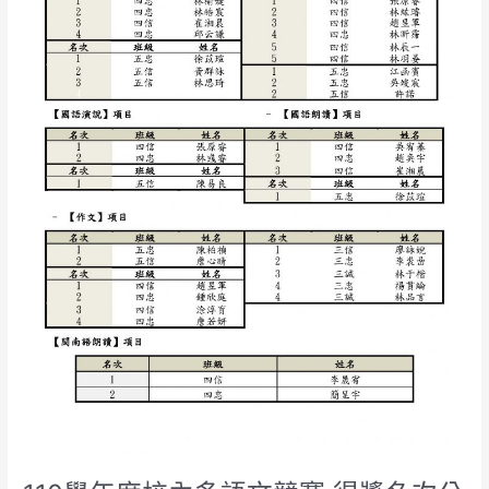
語
文
競
賽
得
獎
名
次
公
布