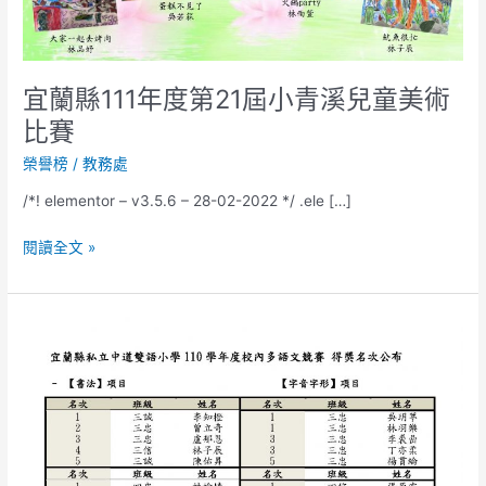
宜蘭縣111年度第21屆小青溪兒童美術
比賽
榮譽榜
/
教務處
/*! elementor – v3.5.6 – 28-02-2022 */ .ele […]
閱讀全文 »
110
學
年
度
校
內
多