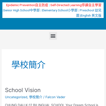
跳
Epidemic Prevention自主防疫
|
Self-Directed Learning停課自主學習
至
|
Senior High School中學部
|
Elementary School小學部
|
Preschool 幼兒
主
園 |
English 英文版
要
內
容
選
單
學校簡介
School Vision
School
Vision
Uncategorized
,
學校簡介
/
Falcon Vader
CHUNG DAU K-12 BILINGUAL SCHOOL Your Dream School is