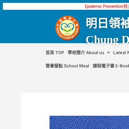
跳
Post
Epidemic Preventio
至
navigation
主
明日領袖
要
內
Chung Da
容
首頁 TOP
學校簡介 About us
Lates
營養餐點 School Meal
課程電子書 E-Boo