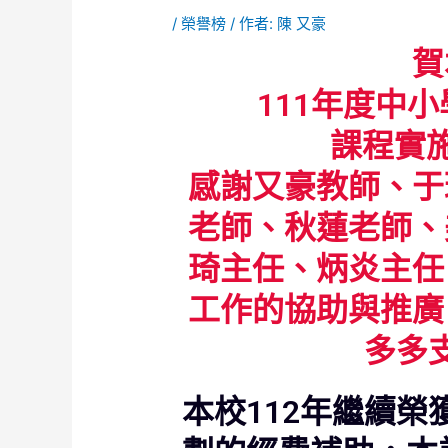
/
榮譽榜
/ 作者:
陳 又豪
賀
111年度中
課程實
感謝又豪教師、于
老師、秋蓮老師、
琦主任、炳炎主任
工作的協助與推廣
多多
本校112年繼續