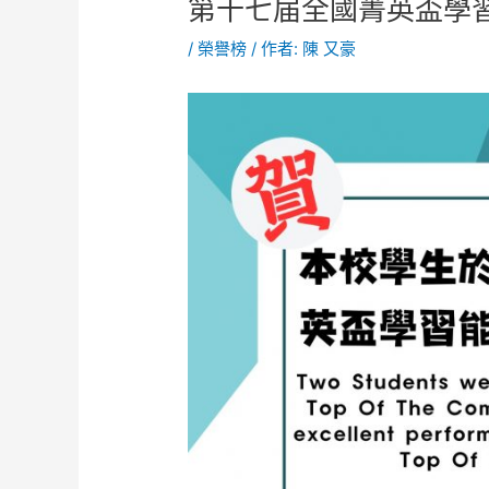
第十七届全國菁英盃學
/
榮譽榜
/ 作者:
陳 又豪