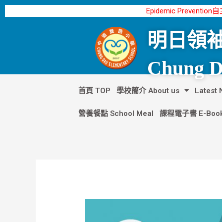
跳
Post
Epidemic Preventio
至
navigation
主
明日領袖
要
內
Chung Da
容
首頁 TOP
學校簡介 About us
Lates
營養餐點 School Meal
課程電子書 E-Boo